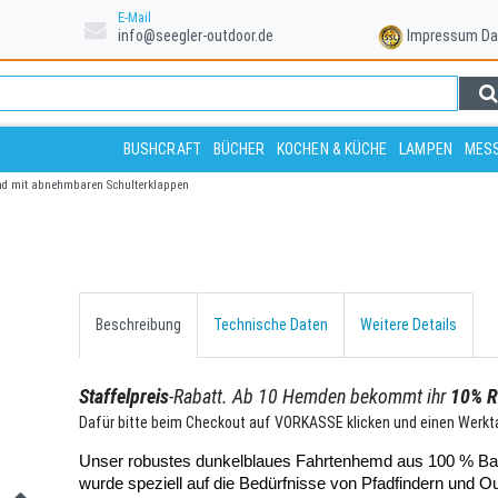
E-Mail
info@seegler-outdoor.de
Impressum
Da
BUSHCRAFT
BÜCHER
KOCHEN & KÜCHE
LAMPEN
MESS
emd mit abnehmbaren Schulterklappen
Beschreibung
Technische Daten
Weitere Details
Staffelpreis
-Rabatt. Ab 10 Hemden bekommt ihr
10% R
Dafür bitte beim Checkout auf VORKASSE klicken und einen Werkta
Unser robustes dunkelblaues Fahrtenhemd aus 100 % Ba
wurde speziell auf die Bedürfnisse von Pfadfindern und O