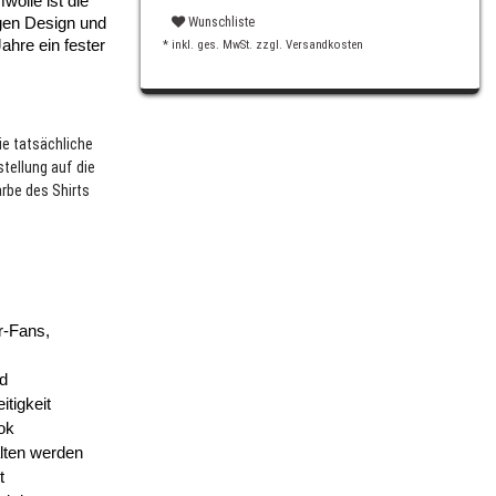
olle ist die 
Wunschliste
gen Design und 
ahre ein fester 
* inkl. ges. MwSt. zzgl.
Versandkosten
ie tatsächliche
tellung auf die
arbe des Shirts
-Fans, 
d 
tigkeit
k 
lten werden
t