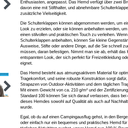
Enthusiasten, angepasst. Das Hemd verfügt über zwei Bru
davon eine mit Stifthalter, und abnehmbare Schulterklappen
zusätzliche Vielseitigkeit.
Die Schulterklappen können abgenommen werden, um eine
Look zu erzielen, oder sie können anbehalten werden, u
einen stilvollen und praktischen Touch zu verleihen. Wenn 
Schulterklappen anbehalten, können Sie kleine Gegenstän
Ausweise, Stifte oder andere Dinge, auf die Sie schnell zug
müssen, daran befestigen. Nimmt man sie ab, erhält das 
entspannten Look, der sich perfekt für Freizeitkleidung od
eignet.
Das Hemd besteht aus atmungsaktivem Material für optim
Tragekomfort, und seine robuste Konstruktion sorgt dafür,
Strapazen von Outdoor-Aktivitäten und dem täglichen Trag
Mit einem Gewicht von ca. 210 g/m² und der Zertifizierun
Standard 100 können Sie sich darauf verlassen, dass bei d
dieses Hemdes sowohl auf Qualität als auch auf Nachhalti
wurde.
Egal, ob du auf einen Campingausflug gehst, in den Berge
oder einfach nur ein bequemes und praktisches Hemd für 