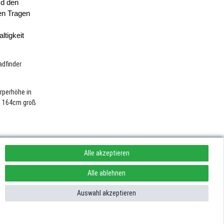
d den 
n Tragen 
tigkeit 
adfinder
rperhöhe in
is 164cm groß
Alle akzeptieren
Alle ablehnen
Auswahl akzeptieren
rufen