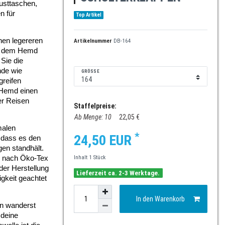
sttaschen, 
 für 
Top Artikel
n legereren 
Artikelnummer
DB-164
m dem Hemd 
Sie die 
de wie 
GRÖSSE
reifen 
Hemd einen 
er Reisen 
Staffelpreise:
Ab Menge: 10
22,05 €
alen 
*
24,50 EUR
 dass es den 
en standhält. 
g nach Öko-Tex 
Inhalt
1
Stück
er Herstellung 
Lieferzeit ca. 2-3 Werktage.
gkeit geachtet 
In den Warenkorb
n wanderst 
deine 