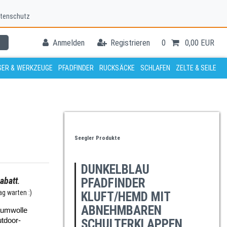
tenschutz
Anmelden
Registrieren
0
0,00 EUR
ER & WERKZEUGE
PFADFINDER
RUCKSÄCKE
SCHLAFEN
ZELTE & SEILE
Seegler Produkte
DUNKELBLAU
abatt
.
PFADFINDER
g warten :)
KLUFT/HEMD MIT
ABNEHMBAREN
umwolle 
utdoor-
SCHULTERKLAPPEN