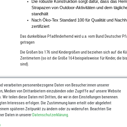
Die robuste Konstruktion sorgt dafür, dass das Hem
Strapazen von Outdoor-Aktivitäten und dem tägliche
standhält
Nach Öko-Tex Standard 100 für Qualität und Nachhal
zertifiziert
Das dunkelblaue Pfadfinderhemd wird u.a. vom Bund Deutscher Pf
getragen
Die Größen bis 176 sind Kindergrößen und beziehen sich auf die Kö
Zentimetern (so ist die Größe 164 beispielsweise für Kinder, die b
sind).
nd verarbeiten personenbezogene Daten von Besucher:innen unserer
ren, Medien von Drittanbietern einzubinden oder Zugriffe auf unsere Website
 Wir teilen diese Daten mit Dritten, die wir in den Einstellungen benennen.
gten Interesses erfolgen. Die Zustimmung kann erteilt oder abgelehnt
u einem späteren Zeitpunkt zu ändern oder zu widerrufen. Beachten Sie
er Daten in unserer
Daten­schutz­erklärung
.
sum
Daten­schutz­erklärung
AGB
Widerrufs­recht
Vertrag wider
n