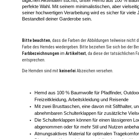
täglichen Aktivitäten suchst, unser Hemd aus 100 % Baumw
perfekte Wahl. Mit seinem minimalistischen, aber vielseiti
seiner hochwertigen Verarbeitung wird es sicher für viele J
Bestandteil deiner Garderobe sein.
Bitte beachten
, dass die Farben der Abbildungen teilweise nicht d
Farbe des Hemdes wiedergeben. Bitte beziehen Sie sich bei der Bes
Farbbezeichnungen
im
Artikeltext
, da diese der tatsächlichen F
entsprechen.
Die Hemden sind mit
keinerlei
Abzeichen versehen.
Hemd aus 100 % Baumwolle für Pfadfinder, Outdoor
Freizeitkleidung, Arbeitskleidung und Reisende
Mit zwei Brusttaschen, eine davon mit Stifthalter, un
abnehmbaren Schulterklappen für zusätzliche Vielsei
Die Schulterklappen können für einen lässigeren Loo
abgenommen oder für mehr Stil und Nutzen anbeha
Atmungsaktives Material für optimalen Tragekomfor