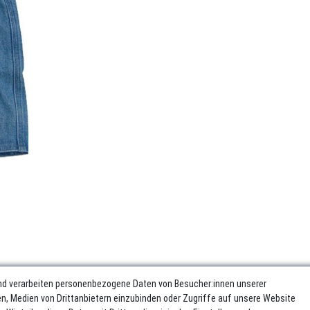
nd verarbeiten personenbezogene Daten von Besucher:innen unserer
ren, Medien von Drittanbietern einzubinden oder Zugriffe auf unsere Website
sum
Daten­schutz­erklärung
AGB
Widerrufs­recht
Vertrag wider