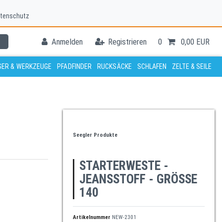
tenschutz
Anmelden
Registrieren
0
0,00 EUR
ER & WERKZEUGE
PFADFINDER
RUCKSÄCKE
SCHLAFEN
ZELTE & SEILE
Seegler Produkte
STARTERWESTE -
JEANSSTOFF - GRÖSSE 1
40
Artikelnummer
NEW-2301