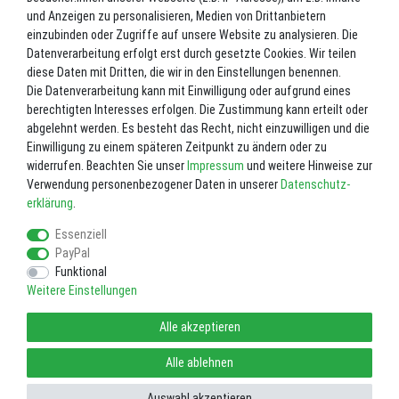
und Anzeigen zu personalisieren, Medien von Drittanbietern
Inhalt
1
Stück
einzubinden oder Zugriffe auf unsere Website zu analysieren. Die
Datenverarbeitung erfolgt erst durch gesetzte Cookies. Wir teilen
Lieferzeit ca. 2-3 Werktage.
diese Daten mit Dritten, die wir in den Einstellungen benennen.
Die Datenverarbeitung kann mit Einwilligung oder aufgrund eines
In den Warenkorb
berechtigten Interesses erfolgen. Die Zustimmung kann erteilt oder
abgelehnt werden. Es besteht das Recht, nicht einzuwilligen und die
Einwilligung zu einem späteren Zeitpunkt zu ändern oder zu
Wunschliste
widerrufen. Beachten Sie unser
Impressum
und weitere Hinweise zur
Verwendung personenbezogener Daten in unserer
Daten­schutz­
* inkl. ges. MwSt. zzgl.
Versandkosten
erklärung
.
Essenziell
PayPal
Funktional
Weitere Einstellungen
Impressum
Daten­schutz­erklärung
AGB
Alle akzeptieren
Widerrufs­recht
Vertrag widerrufen
Alle ablehnen
Auswahl akzeptieren