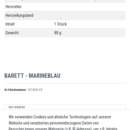
Hersteller
Herstellungsland
Inhalt
1 Stück
Gewicht
80 g
BARETT - MARINEBLAU
Artikelnummer
10104G-59
HUT GRÖSSE
Wir verwenden Cookies und ähnliche Technologien auf unserer
Website und verarbeiten personenbezogene Daten von
*
12,50 EUR
Besucher:innen unserer Webseite (z.B. IP-Adresse), um z.B. Inhalte