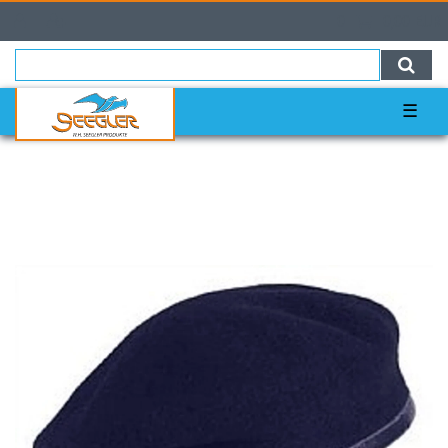
0
0,00 EUR
☰