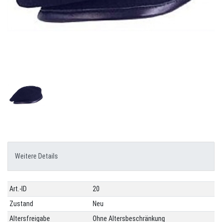
Weitere Details
Technisches
Wert
Art.-ID
20
Merkmal
Zustand
Neu
Altersfreigabe
Ohne Altersbeschränkung