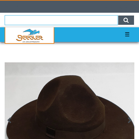
0
0,00 EUR
☰