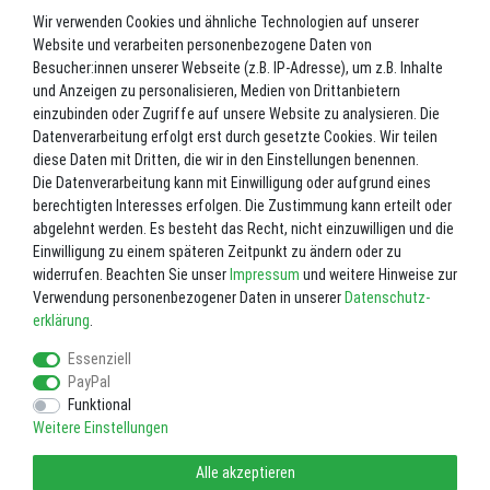
Wir verwenden Cookies und ähnliche Technologien auf unserer
Website und verarbeiten personenbezogene Daten von
*
49,50 EUR
Besucher:innen unserer Webseite (z.B. IP-Adresse), um z.B. Inhalte
und Anzeigen zu personalisieren, Medien von Drittanbietern
Inhalt
1
Stück
einzubinden oder Zugriffe auf unsere Website zu analysieren. Die
Datenverarbeitung erfolgt erst durch gesetzte Cookies. Wir teilen
Nicht lagernd. Bitte fragen Sie uns vor einer Bestellung. 02602-8727
diese Daten mit Dritten, die wir in den Einstellungen benennen.
Die Datenverarbeitung kann mit Einwilligung oder aufgrund eines
In den Warenkorb
berechtigten Interesses erfolgen. Die Zustimmung kann erteilt oder
abgelehnt werden. Es besteht das Recht, nicht einzuwilligen und die
Einwilligung zu einem späteren Zeitpunkt zu ändern oder zu
Wunschliste
widerrufen. Beachten Sie unser
Impressum
und weitere Hinweise zur
Verwendung personenbezogener Daten in unserer
Daten­schutz­
* inkl. ges. MwSt. zzgl.
Versandkosten
erklärung
.
Essenziell
PayPal
Funktional
Weitere Einstellungen
Impressum
Daten­schutz­erklärung
AGB
Alle akzeptieren