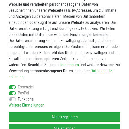
Website und verarbeiten personenbezogene Daten von
*
19,99 EUR
Besucher:innen unserer Webseite (z.B. IP-Adresse), um z.B. Inhalte
und Anzeigen zu personalisieren, Medien von Drittanbietern
Inhalt
1
Stück
einzubinden oder Zugriffe auf unsere Website zu analysieren. Die
Datenverarbeitung erfolgt erst durch gesetzte Cookies. Wir teilen
Nicht lagernd. Bitte fragen Sie uns vor einer Bestellung. 02602-8727
diese Daten mit Dritten, die wir in den Einstellungen benennen.
Die Datenverarbeitung kann mit Einwilligung oder aufgrund eines
In den Warenkorb
berechtigten Interesses erfolgen. Die Zustimmung kann erteilt oder
abgelehnt werden. Es besteht das Recht, nicht einzuwilligen und die
Einwilligung zu einem späteren Zeitpunkt zu ändern oder zu
Wunschliste
widerrufen. Beachten Sie unser
Impressum
und weitere Hinweise zur
Verwendung personenbezogener Daten in unserer
Daten­schutz­
* inkl. ges. MwSt. zzgl.
Versandkosten
erklärung
.
Essenziell
PayPal
Funktional
Weitere Einstellungen
Impressum
Daten­schutz­erklärung
AGB
Alle akzeptieren
Widerrufs­recht
Vertrag widerrufen
Alle ablehnen