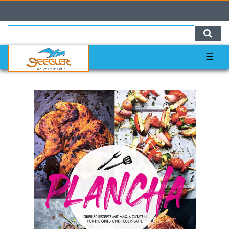
0
0,00 EUR
☰