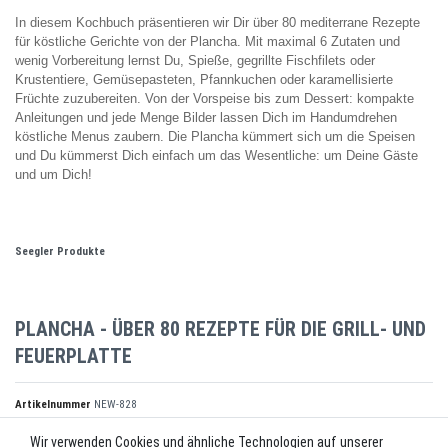
In diesem Kochbuch präsentieren wir Dir über 80 mediterrane Rezepte
für köstliche Gerichte von der Plancha. M
it maximal 6 Zutaten und
wenig
Vorbereitung lernst Du,
Spieße, gegrillte Fischfilets
oder
Krustentiere, Gemüsepasteten,
Pfannkuchen oder karamellisierte
Früch
te zuzubereiten. Von der Vorspeise bis zum Dessert:
kompakte
Anleitungen und jede Menge Bilder lassen Dich
im Handumdrehen
köstliche Menus zaubern. Die Plancha kümmert sich um die Speisen
und Du
kümmerst Dich einfach um das Wesentliche: um Deine Gäste
und um Dich!
Seegler Produkte
PLANCHA - ÜBER 80 REZEPTE FÜR DIE GRILL- UND
FEUERPLATTE
Artikelnummer
NEW-828
Wir verwenden Cookies und ähnliche Technologien auf unserer