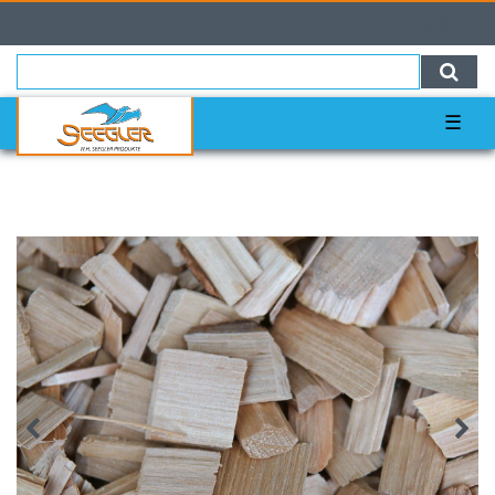
0
0,00 EUR
☰