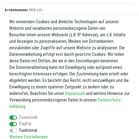
Artikelnummer
NEW-625
Wir verwenden Cookies und ähnliche Technologien auf unserer
Website und verarbeiten personenbezogene Daten von
*
4,90 EUR
Besucher:innen unserer Webseite (z.B. IP-Adresse), um z.B. Inhalte
und Anzeigen zu personalisieren, Medien von Drittanbietern
Inhalt
1
Stück
einzubinden oder Zugriffe auf unsere Website zu analysieren. Die
Datenverarbeitung erfolgt erst durch gesetzte Cookies. Wir teilen
Lieferzeit ca. 2-3 Werktage.
diese Daten mit Dritten, die wir in den Einstellungen benennen.
Die Datenverarbeitung kann mit Einwilligung oder aufgrund eines
In den Warenkorb
berechtigten Interesses erfolgen. Die Zustimmung kann erteilt oder
abgelehnt werden. Es besteht das Recht, nicht einzuwilligen und die
Einwilligung zu einem späteren Zeitpunkt zu ändern oder zu
Wunschliste
widerrufen. Beachten Sie unser
Impressum
und weitere Hinweise zur
Verwendung personenbezogener Daten in unserer
Daten­schutz­
* inkl. ges. MwSt. zzgl.
Versandkosten
erklärung
.
Essenziell
PayPal
Funktional
Weitere Einstellungen
Impressum
Daten­schutz­erklärung
AGB