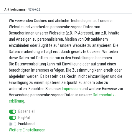
Artikelnummer
NEW-622
Wir verwenden Cookies und ähnliche Technologien auf unserer
Website und verarbeiten personenbezogene Daten von
*
4,90 EUR
Besucher:innen unserer Webseite (z.B. IP-Adresse), um z.B. Inhalte
und Anzeigen zu personalisieren, Medien von Drittanbietern
Inhalt
1
Stück
einzubinden oder Zugriffe auf unsere Website zu analysieren. Die
Datenverarbeitung erfolgt erst durch gesetzte Cookies. Wir teilen
Lieferzeit ca. 2-3 Werktage.
diese Daten mit Dritten, die wir in den Einstellungen benennen.
Die Datenverarbeitung kann mit Einwilligung oder aufgrund eines
In den Warenkorb
berechtigten Interesses erfolgen. Die Zustimmung kann erteilt oder
abgelehnt werden. Es besteht das Recht, nicht einzuwilligen und die
Einwilligung zu einem späteren Zeitpunkt zu ändern oder zu
Wunschliste
widerrufen. Beachten Sie unser
Impressum
und weitere Hinweise zur
Verwendung personenbezogener Daten in unserer
Daten­schutz­
* inkl. ges. MwSt. zzgl.
Versandkosten
erklärung
.
Essenziell
PayPal
Funktional
Weitere Einstellungen
Impressum
Daten­schutz­erklärung
AGB