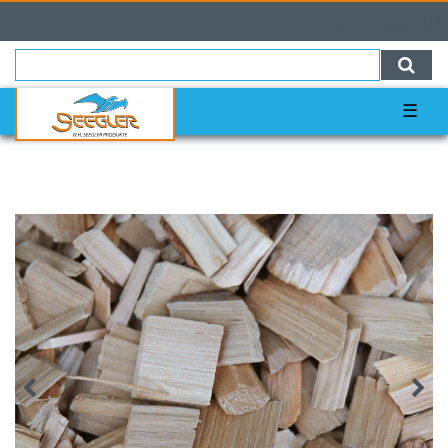
0
0,00 EUR
☰