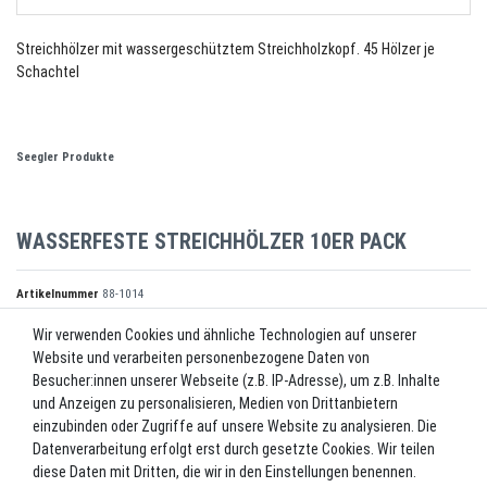
Streichhölzer mit wassergeschütztem Streichholzkopf. 45 Hölzer je
Schachtel
Seegler Produkte
WASSERFESTE STREICHHÖLZER 10ER PACK
Artikelnummer
88-1014
Wir verwenden Cookies und ähnliche Technologien auf unserer
Website und verarbeiten personenbezogene Daten von
*
8,10 EUR
Besucher:innen unserer Webseite (z.B. IP-Adresse), um z.B. Inhalte
und Anzeigen zu personalisieren, Medien von Drittanbietern
Inhalt
1
Stück
einzubinden oder Zugriffe auf unsere Website zu analysieren. Die
Datenverarbeitung erfolgt erst durch gesetzte Cookies. Wir teilen
Lieferzeit ca. 2-3 Werktage.
diese Daten mit Dritten, die wir in den Einstellungen benennen.