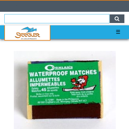
0
0,00 EUR
☰