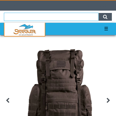
0
0,00 EUR
☰