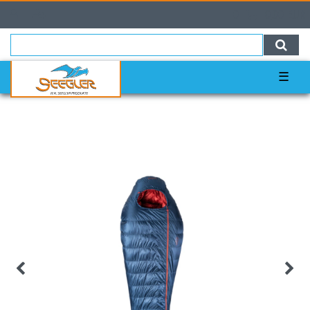
0
0,00 EUR
☰