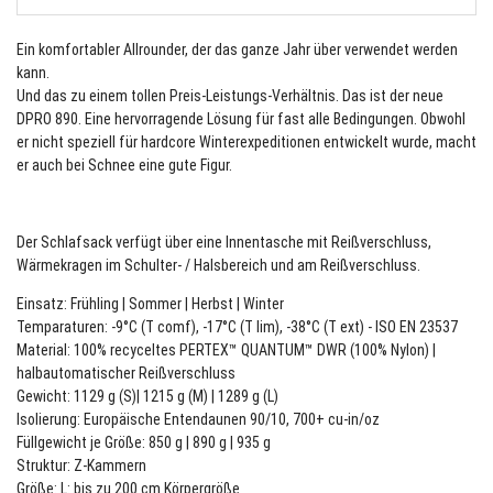
Ein komfortabler Allrounder, der das ganze Jahr über verwendet werden
kann.
Und das zu einem tollen Preis-Leistungs-Verhältnis. Das ist der neue
DPRO 890. Eine hervorragende Lösung für fast alle Bedingungen. Obwohl
er nicht speziell für hardcore Winterexpeditionen entwickelt wurde, macht
er auch bei Schnee eine gute Figur.
Der Schlafsack verfügt über eine Innentasche mit Reißverschluss,
Wärmekragen im Schulter- / Halsbereich und am Reißverschluss.
Einsatz: Frühling | Sommer | Herbst | Winter
Temparaturen: -9°C (T comf), -17°C (T lim), -38°C (T ext) - ISO EN 23537
Material: 100% recyceltes PERTEX™ QUANTUM™ DWR (100% Nylon) |
halbautomatischer Reißverschluss
Gewicht: 1129 g (S)| 1215 g (M) | 1289 g (L)
Isolierung: Europäische Entendaunen 90/10, 700+ cu-in/oz
Füllgewicht je Größe: 850 g | 890 g | 935 g
Struktur: Z-Kammern
Größe: L: bis zu 200 cm Körpergröße