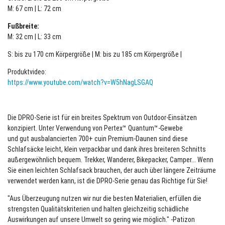
M: 67 cm | L: 72 cm
Fußbreite:
M: 32 cm | L: 33 cm
S: bis zu 170 cm Körpergröße | M: bis zu 185 cm Körpergröße |
Produktvideo:
https://www.youtube.com/watch?v=W5hNagLSGAQ
Die DPRO-Serie ist für ein breites Spektrum von Outdoor-Einsätzen
konzipiert. Unter Verwendung von Pertex™ Quantum™-Gewebe
und gut ausbalancierten 700+ cuin Premium-Daunen sind diese
Schlafsäcke leicht, klein verpackbar und dank ihres breiteren Schnitts
außergewöhnlich bequem. Trekker, Wanderer, Bikepacker, Camper... Wenn
Sie einen leichten Schlafsack brauchen, der auch über längere Zeiträume
verwendet werden kann, ist die DPRO-Serie genau das Richtige für Sie!
"Aus Überzeugung nutzen wir nur die besten Materialien, erfüllen die
strengsten Qualitätskriterien und halten gleichzeitig schädliche
Auswirkungen auf unsere Umwelt so gering wie möglich." -Patizon