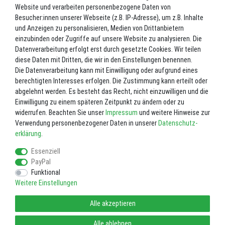
Website und verarbeiten personenbezogene Daten von
*
449,00 EUR
Besucher:innen unserer Webseite (z.B. IP-Adresse), um z.B. Inhalte
und Anzeigen zu personalisieren, Medien von Drittanbietern
Inhalt
1
Stück
einzubinden oder Zugriffe auf unsere Website zu analysieren. Die
Datenverarbeitung erfolgt erst durch gesetzte Cookies. Wir teilen
Nicht lagernd. Bitte fragen Sie uns vor einer Bestellung. 02602-8727
diese Daten mit Dritten, die wir in den Einstellungen benennen.
Die Datenverarbeitung kann mit Einwilligung oder aufgrund eines
In den Warenkorb
berechtigten Interesses erfolgen. Die Zustimmung kann erteilt oder
abgelehnt werden. Es besteht das Recht, nicht einzuwilligen und die
Einwilligung zu einem späteren Zeitpunkt zu ändern oder zu
Wunschliste
widerrufen. Beachten Sie unser
Impressum
und weitere Hinweise zur
Verwendung personenbezogener Daten in unserer
Daten­schutz­
* inkl. ges. MwSt. zzgl.
Versandkosten
erklärung
.
Essenziell
PayPal
Funktional
Weitere Einstellungen
Impressum
Daten­schutz­erklärung
AGB
Alle akzeptieren
Widerrufs­recht
Vertrag widerrufen
Alle ablehnen