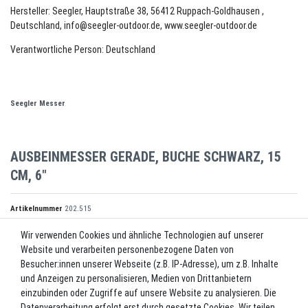
Hersteller: Seegler, Hauptstraße 38, 56412 Ruppach-Goldhausen ,
Deutschland, info@seegler-outdoor.de, www.seegler-outdoor.de
Verantwortliche Person: Deutschland
Seegler Messer
AUSBEINMESSER GERADE, BUCHE SCHWARZ, 15
CM, 6"
Artikelnummer
202.515
Wir verwenden Cookies und ähnliche Technologien auf unserer
Website und verarbeiten personenbezogene Daten von
*
12,90 EUR
Besucher:innen unserer Webseite (z.B. IP-Adresse), um z.B. Inhalte
und Anzeigen zu personalisieren, Medien von Drittanbietern
Inhalt
1
Stück
einzubinden oder Zugriffe auf unsere Website zu analysieren. Die
Datenverarbeitung erfolgt erst durch gesetzte Cookies. Wir teilen
Lieferzeit ca. 2-3 Werktage.