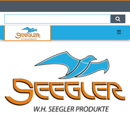
0
0,00 EUR
☰