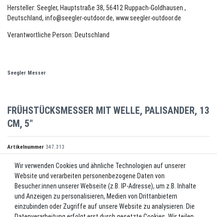
Hersteller: Seegler, Hauptstraße 38, 56412 Ruppach-Goldhausen ,
Deutschland, info@seegler-outdoor.de, www.seegler-outdoor.de
Verantwortliche Person: Deutschland
Seegler Messer
FRÜHSTÜCKSMESSER MIT WELLE, PALISANDER, 13
CM, 5"
Artikelnummer
347.313
Wir verwenden Cookies und ähnliche Technologien auf unserer
Website und verarbeiten personenbezogene Daten von
*
8,30 EUR
Besucher:innen unserer Webseite (z.B. IP-Adresse), um z.B. Inhalte
und Anzeigen zu personalisieren, Medien von Drittanbietern
Inhalt
1
Stück
einzubinden oder Zugriffe auf unsere Website zu analysieren. Die
Datenverarbeitung erfolgt erst durch gesetzte Cookies. Wir teilen
Lieferzeit ca. 2-3 Werktage.