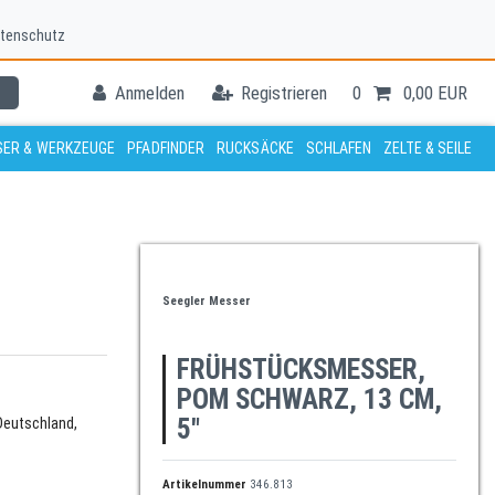
tenschutz
Anmelden
Registrieren
0
0,00 EUR
ER & WERKZEUGE
PFADFINDER
RUCKSÄCKE
SCHLAFEN
ZELTE & SEILE
Seegler Messer
FRÜHSTÜCKSMESSER,
POM SCHWARZ, 13 CM,
5"
Deutschland,
Artikelnummer
346.813