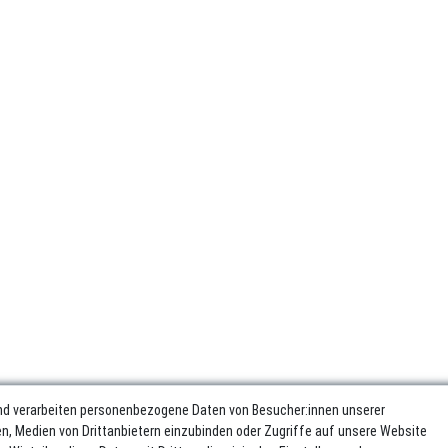
nd verarbeiten personenbezogene Daten von Besucher:innen unserer
ren, Medien von Drittanbietern einzubinden oder Zugriffe auf unsere Website
sum
Daten­schutz­erklärung
AGB
Widerrufs­recht
Vertrag wider