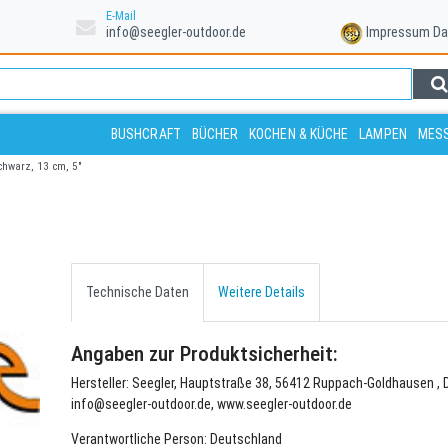
E-Mail
info@seegler-outdoor.de
Impressum
Da
BUSHCRAFT
BÜCHER
KOCHEN & KÜCHE
LAMPEN
MESS
hwarz, 13 cm, 5"
Technische Daten
Weitere Details
Angaben zur Produktsicherheit:
Hersteller: Seegler, Hauptstraße 38, 56412 Ruppach-Goldhausen , 
info@seegler-outdoor.de, www.seegler-outdoor.de
Verantwortliche Person: Deutschland