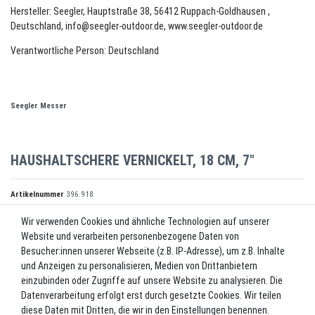
Hersteller: Seegler, Hauptstraße 38, 56412 Ruppach-Goldhausen ,
Deutschland, info@seegler-outdoor.de, www.seegler-outdoor.de
Verantwortliche Person: Deutschland
Seegler Messer
HAUSHALTSCHERE VERNICKELT, 18 CM, 7"
Artikelnummer
396.918
Wir verwenden Cookies und ähnliche Technologien auf unserer
Website und verarbeiten personenbezogene Daten von
*
11,30 EUR
Besucher:innen unserer Webseite (z.B. IP-Adresse), um z.B. Inhalte
und Anzeigen zu personalisieren, Medien von Drittanbietern
Inhalt
1
Stück
einzubinden oder Zugriffe auf unsere Website zu analysieren. Die
Datenverarbeitung erfolgt erst durch gesetzte Cookies. Wir teilen
Lieferzeit ca. 2-3 Werktage.
diese Daten mit Dritten, die wir in den Einstellungen benennen.