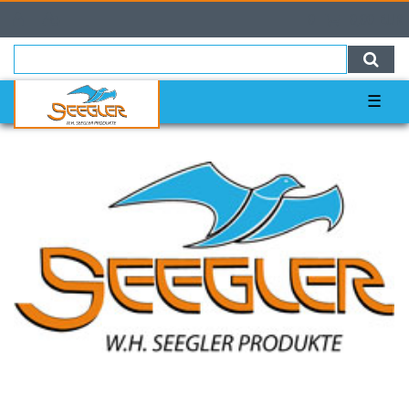
0
0,00 EUR
☰