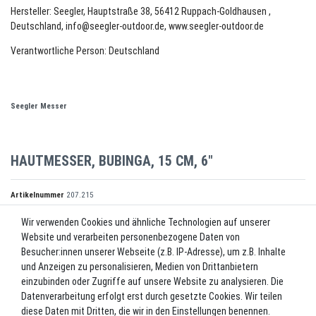
Hersteller: Seegler, Hauptstraße 38, 56412 Ruppach-Goldhausen ,
Deutschland, info@seegler-outdoor.de, www.seegler-outdoor.de
Verantwortliche Person: Deutschland
Seegler Messer
HAUTMESSER, BUBINGA, 15 CM, 6"
Artikelnummer
207.215
Wir verwenden Cookies und ähnliche Technologien auf unserer
Website und verarbeiten personenbezogene Daten von
*
15,40 EUR
Besucher:innen unserer Webseite (z.B. IP-Adresse), um z.B. Inhalte
und Anzeigen zu personalisieren, Medien von Drittanbietern
Inhalt
1
Stück
einzubinden oder Zugriffe auf unsere Website zu analysieren. Die
Datenverarbeitung erfolgt erst durch gesetzte Cookies. Wir teilen
Lieferzeit ca. 2-3 Werktage.
diese Daten mit Dritten, die wir in den Einstellungen benennen.