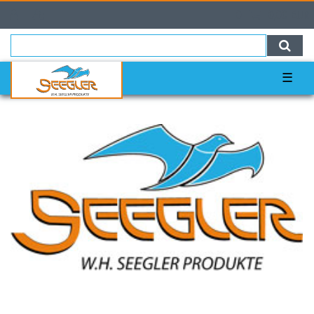
0
0,00 EUR
☰