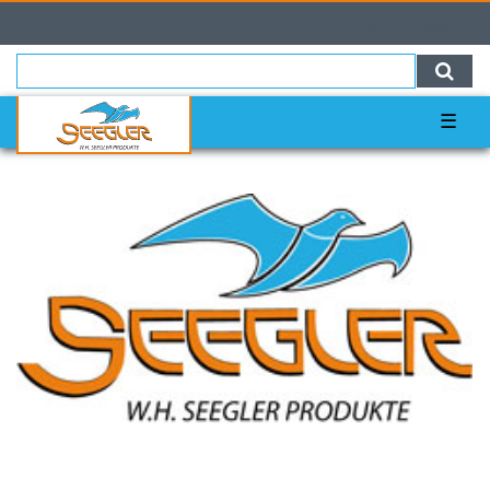
0
0,00 EUR
☰