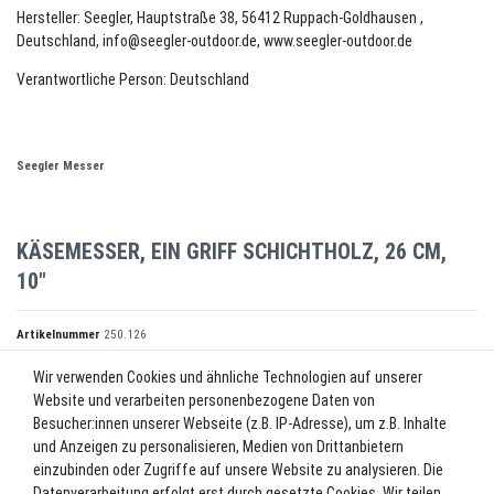
Hersteller: Seegler, Hauptstraße 38, 56412 Ruppach-Goldhausen ,
Deutschland, info@seegler-outdoor.de, www.seegler-outdoor.de
Verantwortliche Person: Deutschland
Seegler Messer
KÄSEMESSER, EIN GRIFF SCHICHTHOLZ, 26 CM,
10"
Artikelnummer
250.126
Wir verwenden Cookies und ähnliche Technologien auf unserer
Website und verarbeiten personenbezogene Daten von
*
38,50 EUR
Besucher:innen unserer Webseite (z.B. IP-Adresse), um z.B. Inhalte
und Anzeigen zu personalisieren, Medien von Drittanbietern
Inhalt
1
Stück
einzubinden oder Zugriffe auf unsere Website zu analysieren. Die
Datenverarbeitung erfolgt erst durch gesetzte Cookies. Wir teilen
Lieferzeit ca. 2-3 Werktage.