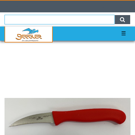
0
0,00 EUR
☰