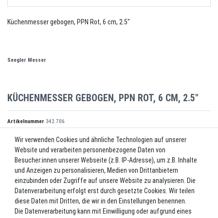
Küchenmesser gebogen, PPN Rot, 6 cm, 2.5"
Seegler Messer
KÜCHENMESSER GEBOGEN, PPN ROT, 6 CM, 2.5"
Artikelnummer
342.706
Wir verwenden Cookies und ähnliche Technologien auf unserer
Website und verarbeiten personenbezogene Daten von
*
6,00 EUR
Besucher:innen unserer Webseite (z.B. IP-Adresse), um z.B. Inhalte
und Anzeigen zu personalisieren, Medien von Drittanbietern
Inhalt
1
Stück
einzubinden oder Zugriffe auf unsere Website zu analysieren. Die
Datenverarbeitung erfolgt erst durch gesetzte Cookies. Wir teilen
Lieferzeit ca. 2-3 Werktage.
diese Daten mit Dritten, die wir in den Einstellungen benennen.
Die Datenverarbeitung kann mit Einwilligung oder aufgrund eines
In den Warenkorb