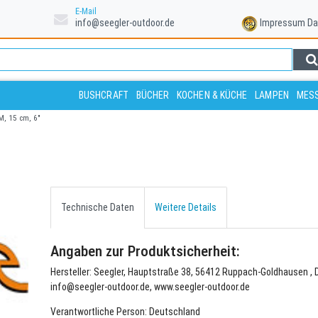
E-Mail
info@seegler-outdoor.de
Impressum
Da
BUSHCRAFT
BÜCHER
KOCHEN & KÜCHE
LAMPEN
MESS
M, 15 cm, 6"
Technische Daten
Weitere Details
Angaben zur Produktsicherheit:
Hersteller: Seegler, Hauptstraße 38, 56412 Ruppach-Goldhausen , 
info@seegler-outdoor.de, www.seegler-outdoor.de
Verantwortliche Person: Deutschland