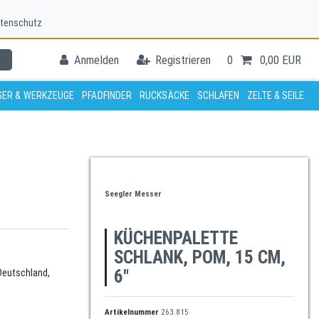
tenschutz
Anmelden
Registrieren
0
0,00 EUR
ER & WERKZEUGE
PFADFINDER
RUCKSÄCKE
SCHLAFEN
ZELTE & SEILE
Seegler Messer
KÜCHENPALETTE
SCHLANK, POM, 15 CM,
6"
Deutschland,
Artikelnummer
263.815