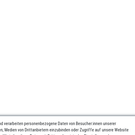
nd verarbeiten personenbezogene Daten von Besucher:innen unserer
ren, Medien von Drittanbietern einzubinden oder Zugriffe auf unsere Website
sum
Daten­schutz­erklärung
AGB
Widerrufs­recht
Vertrag wider