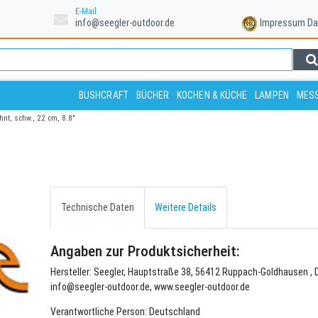
E-Mail
info@seegler-outdoor.de
Impressum
Da
BUSHCRAFT
BÜCHER
KOCHEN & KÜCHE
LAMPEN
MESS
hnt, schw., 22 cm, 8.8"
Technische Daten
Weitere Details
Angaben zur Produktsicherheit:
Hersteller: Seegler, Hauptstraße 38, 56412 Ruppach-Goldhausen , 
info@seegler-outdoor.de, www.seegler-outdoor.de
Verantwortliche Person: Deutschland