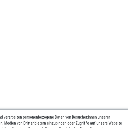
nd verarbeiten personenbezogene Daten von Besucher:innen unserer
ren, Medien von Drittanbietern einzubinden oder Zugriffe auf unsere Website
sum
Daten­schutz­erklärung
AGB
Widerrufs­recht
Vertrag wider