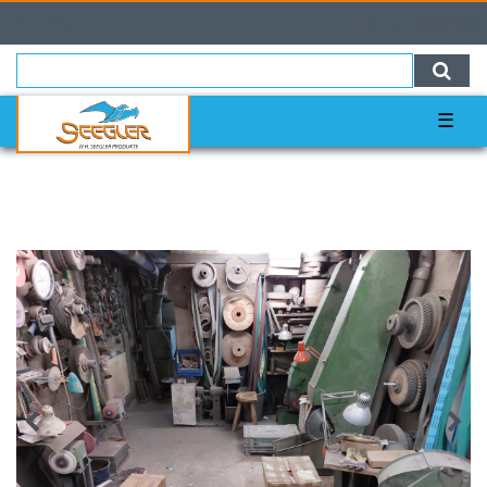
0
0,00 EUR
☰