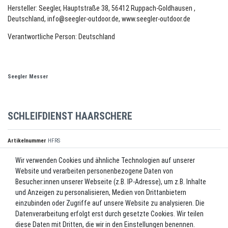
Hersteller: Seegler, Hauptstraße 38, 56412 Ruppach-Goldhausen ,
Deutschland, info@seegler-outdoor.de, www.seegler-outdoor.de
Verantwortliche Person: Deutschland
Seegler Messer
SCHLEIFDIENST HAARSCHERE
Artikelnummer
HFRS
Wir verwenden Cookies und ähnliche Technologien auf unserer
Website und verarbeiten personenbezogene Daten von
*
13,00 EUR
Besucher:innen unserer Webseite (z.B. IP-Adresse), um z.B. Inhalte
und Anzeigen zu personalisieren, Medien von Drittanbietern
Inhalt
1
Stück
einzubinden oder Zugriffe auf unsere Website zu analysieren. Die
Datenverarbeitung erfolgt erst durch gesetzte Cookies. Wir teilen
Lieferzeit ca. 2-3 Werktage.
diese Daten mit Dritten, die wir in den Einstellungen benennen.