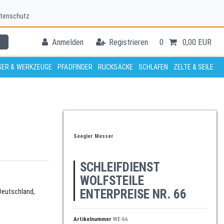
tenschutz
Anmelden
Registrieren
0
0,00 EUR
ER & WERKZEUGE
PFADFINDER
RUCKSÄCKE
SCHLAFEN
ZELTE & SEILE
Seegler Messer
SCHLEIFDIENST
WOLFSTEILE
ENTERPREISE NR. 66
Deutschland,
Artikelnummer
WE-66