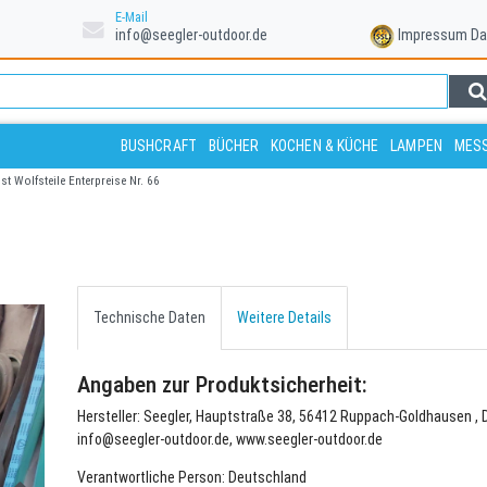
E-Mail
info@seegler-outdoor.de
Impressum
Da
BUSHCRAFT
BÜCHER
KOCHEN & KÜCHE
LAMPEN
MESS
nst Wolfsteile Enterpreise Nr. 66
Technische Daten
Weitere Details
Angaben zur Produktsicherheit:
Hersteller: Seegler, Hauptstraße 38, 56412 Ruppach-Goldhausen , 
info@seegler-outdoor.de, www.seegler-outdoor.de
Verantwortliche Person: Deutschland