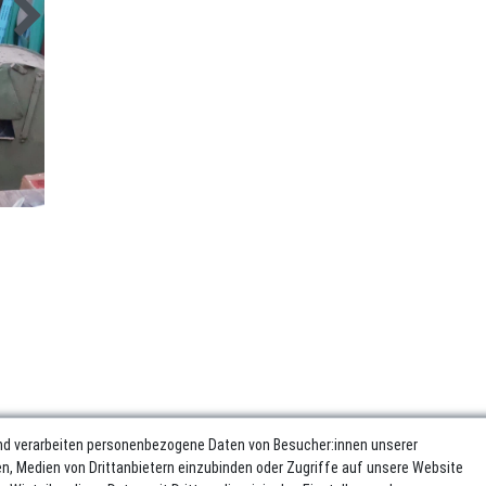
nd verarbeiten personenbezogene Daten von Besucher:innen unserer
ren, Medien von Drittanbietern einzubinden oder Zugriffe auf unsere Website
sum
Daten­schutz­erklärung
AGB
Widerrufs­recht
Vertrag wider