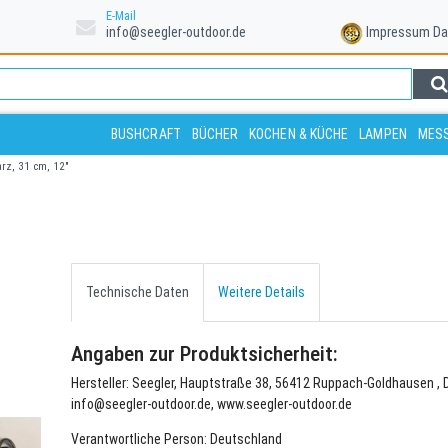
E-Mail
info@seegler-outdoor.de
Impressum
Da
BUSHCRAFT
BÜCHER
KOCHEN & KÜCHE
LAMPEN
MESS
rz, 31 cm, 12"
Technische Daten
Weitere Details
Angaben zur Produktsicherheit:
Hersteller: Seegler, Hauptstraße 38, 56412 Ruppach-Goldhausen , 
info@seegler-outdoor.de, www.seegler-outdoor.de
Verantwortliche Person: Deutschland