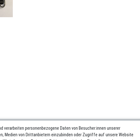
nd verarbeiten personenbezogene Daten von Besucher:innen unserer
ren, Medien von Drittanbietern einzubinden oder Zugriffe auf unsere Website
sum
Daten­schutz­erklärung
AGB
Widerrufs­recht
Vertrag wider