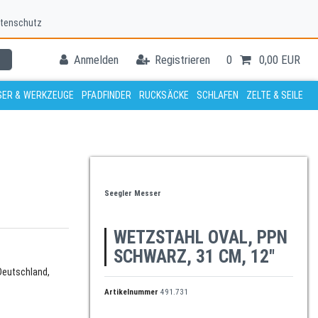
tenschutz
Anmelden
Registrieren
0
0,00 EUR
ER & WERKZEUGE
PFADFINDER
RUCKSÄCKE
SCHLAFEN
ZELTE & SEILE
Seegler Messer
WETZSTAHL OVAL, PPN
SCHWARZ, 31 CM, 12"
Deutschland,
Artikelnummer
491.731