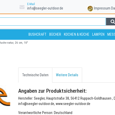
E-Mail
info@seegler-outdoor.de
Impressum
Da
BUSHCRAFT
BÜCHER
KOCHEN & KÜCHE
LAMPEN
MESS
Buche natur, 26 cm, 10"
Technische Daten
Weitere Details
Angaben zur Produktsicherheit:
Hersteller: Seegler, Hauptstraße 38, 56412 Ruppach-Goldhausen , 
info@seegler-outdoor.de, www.seegler-outdoor.de
Verantwortliche Person: Deutschland