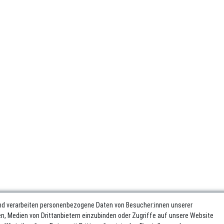
nd verarbeiten personenbezogene Daten von Besucher:innen unserer
ren, Medien von Drittanbietern einzubinden oder Zugriffe auf unsere Website
sum
Daten­schutz­erklärung
AGB
Widerrufs­recht
Vertrag wider