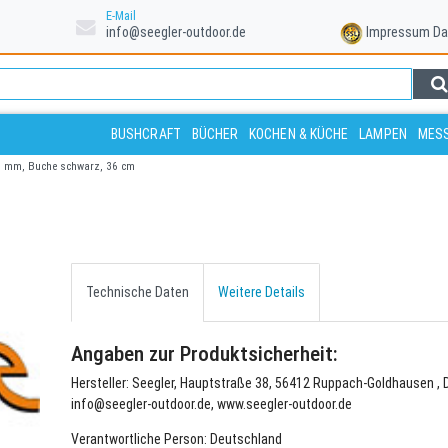
E-Mail
info@seegler-outdoor.de
Impressum
Da
BUSHCRAFT
BÜCHER
KOCHEN & KÜCHE
LAMPEN
MESS
8 mm, Buche schwarz, 36 cm
Technische Daten
Weitere Details
Angaben zur Produktsicherheit:
Hersteller: Seegler, Hauptstraße 38, 56412 Ruppach-Goldhausen , 
info@seegler-outdoor.de, www.seegler-outdoor.de
Verantwortliche Person: Deutschland