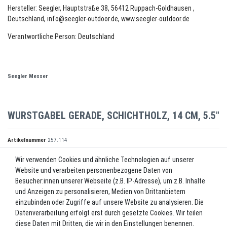
Hersteller: Seegler, Hauptstraße 38, 56412 Ruppach-Goldhausen ,
Deutschland, info@seegler-outdoor.de, www.seegler-outdoor.de
Verantwortliche Person: Deutschland
Seegler Messer
WURSTGABEL GERADE, SCHICHTHOLZ, 14 CM, 5.5"
Artikelnummer
257.114
Wir verwenden Cookies und ähnliche Technologien auf unserer
Website und verarbeiten personenbezogene Daten von
*
9,70 EUR
Besucher:innen unserer Webseite (z.B. IP-Adresse), um z.B. Inhalte
und Anzeigen zu personalisieren, Medien von Drittanbietern
Inhalt
1
Stück
einzubinden oder Zugriffe auf unsere Website zu analysieren. Die
Datenverarbeitung erfolgt erst durch gesetzte Cookies. Wir teilen
Lieferzeit ca. 2-3 Werktage.
diese Daten mit Dritten, die wir in den Einstellungen benennen.