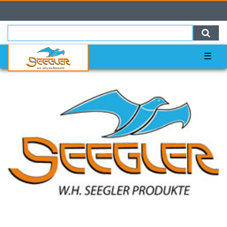
0
0,00 EUR
☰