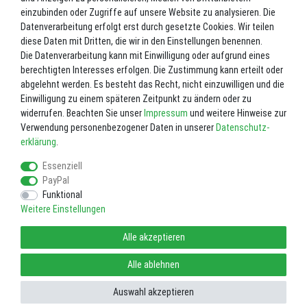
Grundpreis
1,10 € / Meter
einzubinden oder Zugriffe auf unsere Website zu analysieren. Die
Datenverarbeitung erfolgt erst durch gesetzte Cookies. Wir teilen
Lieferzeit ca. 2-3 Werktage.
diese Daten mit Dritten, die wir in den Einstellungen benennen.
Die Datenverarbeitung kann mit Einwilligung oder aufgrund eines
In den Warenkorb
berechtigten Interesses erfolgen. Die Zustimmung kann erteilt oder
abgelehnt werden. Es besteht das Recht, nicht einzuwilligen und die
Einwilligung zu einem späteren Zeitpunkt zu ändern oder zu
Wunschliste
widerrufen. Beachten Sie unser
Impressum
und weitere Hinweise zur
Verwendung personenbezogener Daten in unserer
Daten­schutz­
* inkl. ges. MwSt. zzgl.
Versandkosten
erklärung
.
Essenziell
PayPal
Funktional
Weitere Einstellungen
Impressum
Daten­schutz­erklärung
AGB
Alle akzeptieren
Widerrufs­recht
Vertrag widerrufen
Alle ablehnen
Auswahl akzeptieren