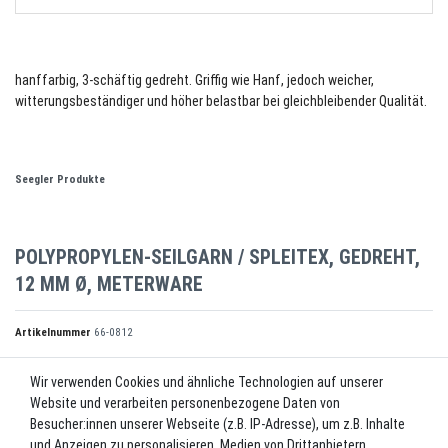
hanffarbig, 3-schäftig gedreht. Griffig wie Hanf, jedoch weicher,
witterungsbeständiger und höher belastbar bei gleichbleibender Qualität.
Seegler Produkte
POLYPROPYLEN-SEILGARN / SPLEITEX, GEDREHT,
12 MM Ø, METERWARE
Artikelnummer
66-0812
Wir verwenden Cookies und ähnliche Technologien auf unserer
*
1,10 EUR
Website und verarbeiten personenbezogene Daten von
Besucher:innen unserer Webseite (z.B. IP-Adresse), um z.B. Inhalte
und Anzeigen zu personalisieren, Medien von Drittanbietern
Inhalt
1
Meter