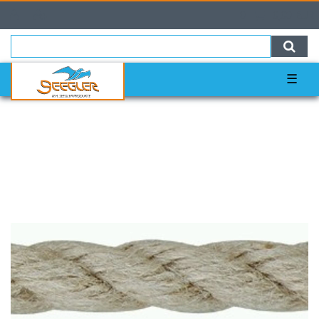
0
0,00 EUR
☰