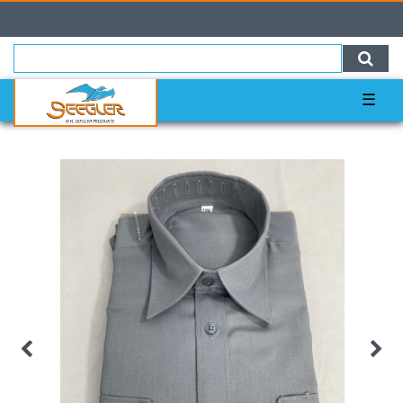
0
0,00 EUR
☰