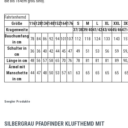
die bis 164cm groß sind).
Fahrtenhemd
Größe
116
128
134
140
152
164
176
S
M
L
XL
XXL
3X
Kragenweite
37/38
39/40
41/42
43/44
45/46
47/
Bauchumfang
78
84
86
92
94
101
107
112
118
124
133
143
15
in cm
Schulter in
36
36
40
42
44
45
47
49
51
53
56
59
59
cm
Länge in cm
48
56
57
58
65
70
76
78
81
81
81
89
90
Ärmel mit
Manschette
44
47
48
50
53
57
61
63
65
65
65
65
6
in cm
Seegler Produkte
SILBERGRAU PFADFINDER KLUFTHEMD MIT