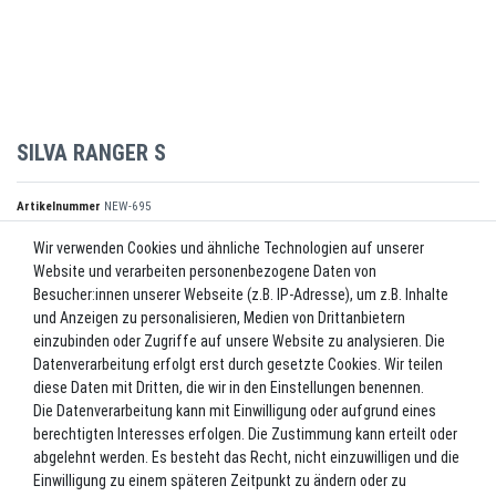
SILVA RANGER S
Artikelnummer
NEW-695
Wir verwenden Cookies und ähnliche Technologien auf unserer
Website und verarbeiten personenbezogene Daten von
*
40,94 EUR
Besucher:innen unserer Webseite (z.B. IP-Adresse), um z.B. Inhalte
und Anzeigen zu personalisieren, Medien von Drittanbietern
Inhalt
1
Stück
einzubinden oder Zugriffe auf unsere Website zu analysieren. Die
Datenverarbeitung erfolgt erst durch gesetzte Cookies. Wir teilen
Lieferzeit ca. 2-3 Werktage.
diese Daten mit Dritten, die wir in den Einstellungen benennen.
Die Datenverarbeitung kann mit Einwilligung oder aufgrund eines
In den Warenkorb
berechtigten Interesses erfolgen. Die Zustimmung kann erteilt oder
abgelehnt werden. Es besteht das Recht, nicht einzuwilligen und die
Einwilligung zu einem späteren Zeitpunkt zu ändern oder zu