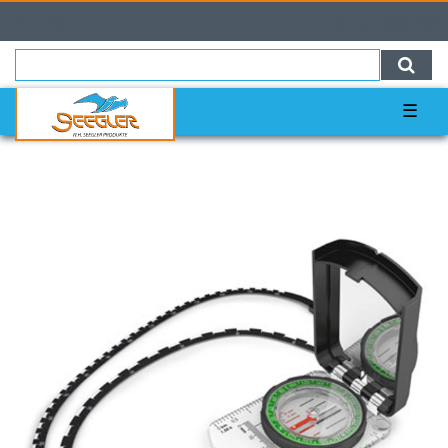
0
0,00 EUR
☰