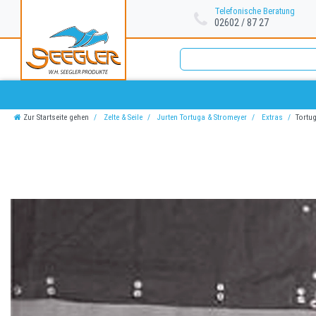
Telefonische Beratung
02602 / 87 27
Zur Startseite gehen
Zelte & Seile
Jurten Tortuga & Stromeyer
Extras
Tortug