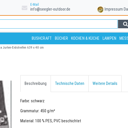
E-Mail
info@seegler-outdoor.de
Impressum
Da
BUSHCRAFT
BÜCHER
KOCHEN & KÜCHE
LAMPEN
MESS
a Jurten-Erdstreifen 639 x 40 cm
Beschreibung
Technische Daten
Weitere Details
Farbe: schwarz
Grammatur: 450 g/m²
Material: 100 % PES, PVC beschichtet