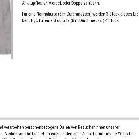
Anknüpfbar an Viereck oder Doppelzeltbahn.
Für eine Normaljurte (6 m Durchmesser) werden 3 Stück dieses Erd
benötigt, für eine Großjurte (8 m Durchmesser) 4 Stück.
nd verarbeiten personenbezogene Daten von Besucher:innen unserer
ren, Medien von Drittanbietern einzubinden oder Zugriffe auf unsere Website
sum
Daten­schutz­erklärung
AGB
Widerrufs­recht
Vertrag wider