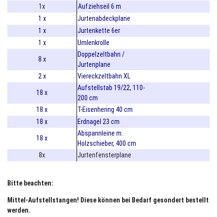
1x
Aufziehseil 6 m
1 x
Jurtenabdeckplane
1 x
Jurtenkette 6er
1 x
Umlenkrolle
Doppelzeltbahn /
8 x
Jurtenplane
2 x
Viereckzeltbahn XL
Aufstellstab 19/22, 110-
18 x
200 cm
18 x
T-Eisenhering 40 cm
18 x
Erdnagel 23 cm
Abspannleine m.
18 x
Holzschieber, 400 cm
8x
Jurtenfensterplane
Bitte beachten:
Mittel-Aufstellstangen! Diese können bei Bedarf gesondert bestellt
werden.