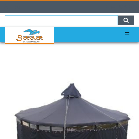
0
0,00 EUR
☰