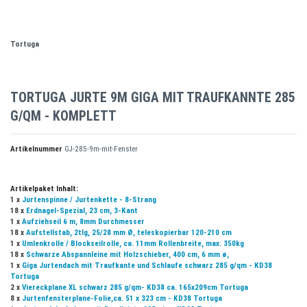
Tortuga
TORTUGA JURTE 9M GIGA MIT TRAUFKANNTE 285
G/QM - KOMPLETT
Artikelnummer
GJ-285-9m-mit-Fenster
Artikelpaket Inhalt:
1 x
Jurtenspinne / Jurtenkette - 8-Strang
18 x
Erdnagel-Spezial, 23 cm, 3-Kant
1 x
Aufziehseil 6 m, 8mm Durchmesser
18 x
Aufstellstab, 2tlg, 25/28 mm Ø, teleskopierbar 120-210 cm
1 x
Umlenkrolle / Blockseilrolle, ca. 11mm Rollenbreite, max. 350kg
18 x
Schwarze Abspannleine mit Holzschieber, 400 cm, 6 mm ø,
1 x
Giga Jurtendach mit Traufkante und Schlaufe schwarz 285 g/qm - KD38
Tortuga
2 x
Viereckplane XL schwarz 285 g/qm- KD38 ca. 165x209cm Tortuga
8 x
Jurtenfensterplane-Folie,ca. 51 x 323 cm - KD38 Tortuga