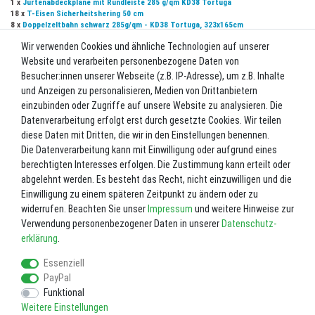
1 x
Jurtenabdeckplane mit Rundleiste 285 g/qm KD38 Tortuga
18 x
T-Eisen Sicherheitshering 50 cm
8 x
Doppelzeltbahn schwarz 285g/qm - KD38 Tortuga, 323x165cm
Wir verwenden Cookies und ähnliche Technologien auf unserer
UVP 5.473,15 €
Website und verarbeiten personenbezogene Daten von
*
5.212,52 EUR
Besucher:innen unserer Webseite (z.B. IP-Adresse), um z.B. Inhalte
und Anzeigen zu personalisieren, Medien von Drittanbietern
Inhalt
1
Stück
einzubinden oder Zugriffe auf unsere Website zu analysieren. Die
Datenverarbeitung erfolgt erst durch gesetzte Cookies. Wir teilen
Nicht lagernd. Bitte fragen Sie uns vor einer Bestellung. 02602-8727
diese Daten mit Dritten, die wir in den Einstellungen benennen.
Die Datenverarbeitung kann mit Einwilligung oder aufgrund eines
In den Warenkorb
berechtigten Interesses erfolgen. Die Zustimmung kann erteilt oder
abgelehnt werden. Es besteht das Recht, nicht einzuwilligen und die
Einwilligung zu einem späteren Zeitpunkt zu ändern oder zu
Wunschliste
widerrufen. Beachten Sie unser
Impressum
und weitere Hinweise zur
Verwendung personenbezogener Daten in unserer
Daten­schutz­
* inkl. ges. MwSt. zzgl.
Versandkosten
erklärung
.
Essenziell
PayPal
Funktional
Weitere Einstellungen
Impressum
Daten­schutz­erklärung
AGB