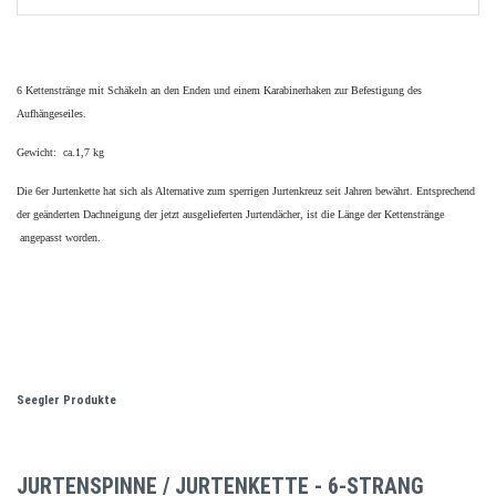
6 Kettenstränge mit Schäkeln an den Enden und einem Karabinerhaken zur Befestigung des
Aufhängeseiles.
Gewicht: ca.1,7 kg
Die 6er Jurtenkette hat sich als Alternative zum sperrigen Jurtenkreuz seit Jahren bewährt. Entsprechend
der geänderten Dachneigung der jetzt ausgelieferten Jurtendächer, ist die Länge der Kettenstränge
angepasst worden.
Seegler Produkte
JURTENSPINNE / JURTENKETTE - 6-STRANG