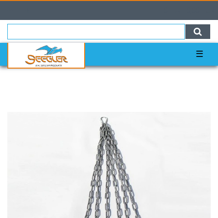
0
0,00 EUR
☰