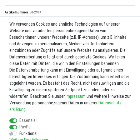
Artikelnummer
60-2994
Wir verwenden Cookies und ähnliche Technologien auf unserer
Website und verarbeiten personenbezogene Daten von
*
35,00 EUR
Besucher:innen unserer Webseite (z.B. IP-Adresse), um z.B. Inhalte
und Anzeigen zu personalisieren, Medien von Drittanbietern
Inhalt
1
Stück
einzubinden oder Zugriffe auf unsere Website zu analysieren. Die
Datenverarbeitung erfolgt erst durch gesetzte Cookies. Wir teilen
Lieferzeit ca. 2-3 Werktage.
diese Daten mit Dritten, die wir in den Einstellungen benennen.
Die Datenverarbeitung kann mit Einwilligung oder aufgrund eines
In den Warenkorb
berechtigten Interesses erfolgen. Die Zustimmung kann erteilt oder
abgelehnt werden. Es besteht das Recht, nicht einzuwilligen und die
Einwilligung zu einem späteren Zeitpunkt zu ändern oder zu
Wunschliste
widerrufen. Beachten Sie unser
Impressum
und weitere Hinweise zur
Verwendung personenbezogener Daten in unserer
Daten­schutz­
* inkl. ges. MwSt. zzgl.
Versandkosten
erklärung
.
Essenziell
PayPal
Funktional