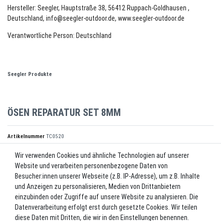
Hersteller: Seegler, Hauptstraße 38, 56412 Ruppach-Goldhausen ,
Deutschland, info@seegler-outdoor.de, www.seegler-outdoor.de
Verantwortliche Person: Deutschland
Seegler Produkte
ÖSEN REPARATUR SET 8MM
Artikelnummer
TC0520
Wir verwenden Cookies und ähnliche Technologien auf unserer
Website und verarbeiten personenbezogene Daten von
*
8,00 EUR
Besucher:innen unserer Webseite (z.B. IP-Adresse), um z.B. Inhalte
und Anzeigen zu personalisieren, Medien von Drittanbietern
Inhalt
1
Stück
einzubinden oder Zugriffe auf unsere Website zu analysieren. Die
Datenverarbeitung erfolgt erst durch gesetzte Cookies. Wir teilen
Lieferzeit ca. 2-3 Werktage.
diese Daten mit Dritten, die wir in den Einstellungen benennen.