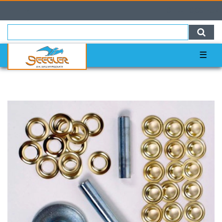
0
0,00 EUR
☰