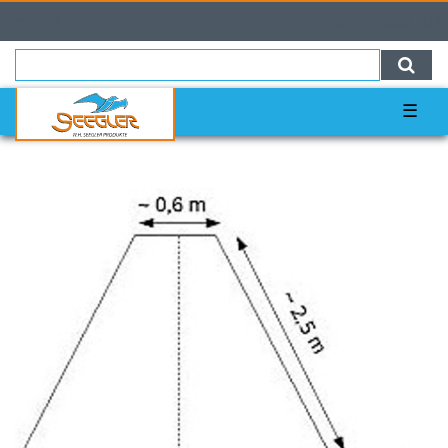
0
0,00 EUR
☰