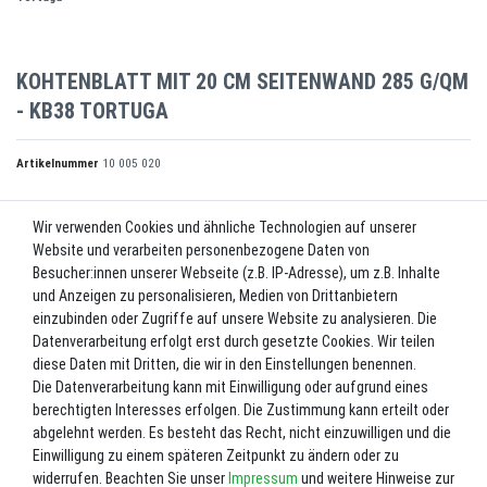
KOHTENBLATT MIT 20 CM SEITENWAND 285 G/QM
- KB38 TORTUGA
Artikelnummer
10 005 020
Wir verwenden Cookies und ähnliche Technologien auf unserer
UVP 206,50 €
Website und verarbeiten personenbezogene Daten von
*
196,18 EUR
Besucher:innen unserer Webseite (z.B. IP-Adresse), um z.B. Inhalte
und Anzeigen zu personalisieren, Medien von Drittanbietern
Inhalt
1
Stück
einzubinden oder Zugriffe auf unsere Website zu analysieren. Die
Datenverarbeitung erfolgt erst durch gesetzte Cookies. Wir teilen
Lieferzeit ca. 2-3 Werktage.
diese Daten mit Dritten, die wir in den Einstellungen benennen.
Die Datenverarbeitung kann mit Einwilligung oder aufgrund eines
In den Warenkorb
berechtigten Interesses erfolgen. Die Zustimmung kann erteilt oder
abgelehnt werden. Es besteht das Recht, nicht einzuwilligen und die
Einwilligung zu einem späteren Zeitpunkt zu ändern oder zu
Wunschliste
widerrufen. Beachten Sie unser
Impressum
und weitere Hinweise zur