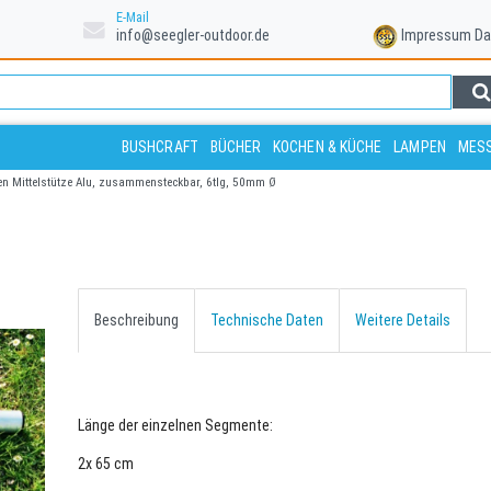
E-Mail
info@seegler-outdoor.de
Impressum
Da
BUSHCRAFT
BÜCHER
KOCHEN & KÜCHE
LAMPEN
MESS
n Mittelstütze Alu, zusammensteckbar, 6tlg, 50mm Ø
Beschreibung
Technische Daten
Weitere Details
Länge der einzelnen Segmente:
2x 65 cm