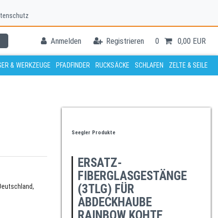
tenschutz
Anmelden
Registrieren
0
0,00 EUR
ER & WERKZEUGE
PFADFINDER
RUCKSÄCKE
SCHLAFEN
ZELTE & SEILE
Seegler Produkte
ERSATZ-
FIBERGLASGESTÄNGE
(3TLG) FÜR
Deutschland,
ABDECKHAUBE
RAINBOW KOHTE