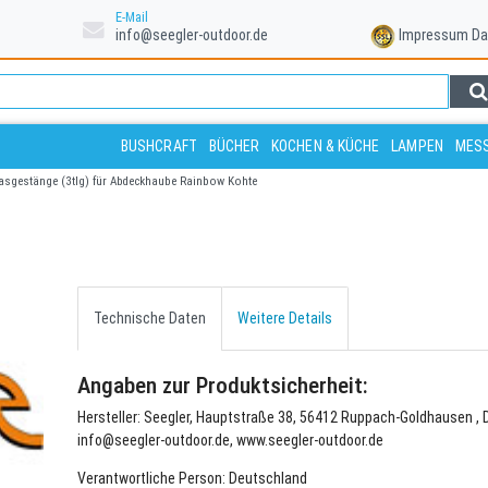
E-Mail
info@seegler-outdoor.de
Impressum
Da
BUSHCRAFT
BÜCHER
KOCHEN & KÜCHE
LAMPEN
MESS
lasgestänge (3tlg) für Abdeckhaube Rainbow Kohte
Technische Daten
Weitere Details
Angaben zur Produktsicherheit:
Hersteller: Seegler, Hauptstraße 38, 56412 Ruppach-Goldhausen , 
info@seegler-outdoor.de, www.seegler-outdoor.de
Verantwortliche Person: Deutschland