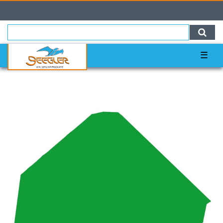
0
0,00 EUR
☰