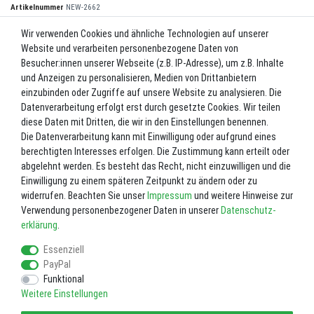
Artikelnummer
NEW-2662
Wir verwenden Cookies und ähnliche Technologien auf unserer
Website und verarbeiten personenbezogene Daten von
*
149,00 EUR
Besucher:innen unserer Webseite (z.B. IP-Adresse), um z.B. Inhalte
und Anzeigen zu personalisieren, Medien von Drittanbietern
Inhalt
1
Stück
einzubinden oder Zugriffe auf unsere Website zu analysieren. Die
Datenverarbeitung erfolgt erst durch gesetzte Cookies. Wir teilen
Nicht lagernd. Bitte fragen Sie uns vor einer Bestellung. 02602-8727
diese Daten mit Dritten, die wir in den Einstellungen benennen.
Die Datenverarbeitung kann mit Einwilligung oder aufgrund eines
In den Warenkorb
berechtigten Interesses erfolgen. Die Zustimmung kann erteilt oder
abgelehnt werden. Es besteht das Recht, nicht einzuwilligen und die
Einwilligung zu einem späteren Zeitpunkt zu ändern oder zu
Wunschliste
widerrufen. Beachten Sie unser
Impressum
und weitere Hinweise zur
Verwendung personenbezogener Daten in unserer
Daten­schutz­
* inkl. ges. MwSt. zzgl.
Versandkosten
erklärung
.
Essenziell
PayPal
Funktional
Weitere Einstellungen
Impressum
Daten­schutz­erklärung
AGB