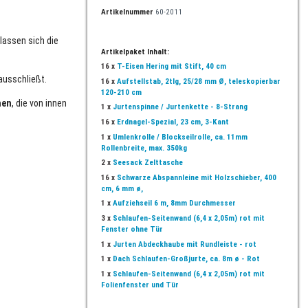
Artikelnummer
60-2011
lassen sich die
Artikelpaket Inhalt:
16 x
T-Eisen Hering mit Stift, 40 cm
ausschließt.
16 x
Aufstellstab, 2tlg, 25/28 mm Ø, teleskopierbar
120-210 cm
hen
, die von innen
1 x
Jurtenspinne / Jurtenkette - 8-Strang
16 x
Erdnagel-Spezial, 23 cm, 3-Kant
1 x
Umlenkrolle / Blockseilrolle, ca. 11mm
Rollenbreite, max. 350kg
2 x
Seesack Zelttasche
16 x
Schwarze Abspannleine mit Holzschieber, 400
cm, 6 mm ø,
1 x
Aufziehseil 6 m, 8mm Durchmesser
3 x
Schlaufen-Seitenwand (6,4 x 2,05m) rot mit
Fenster ohne Tür
1 x
Jurten Abdeckhaube mit Rundleiste - rot
1 x
Dach Schlaufen-Großjurte, ca. 8m ø - Rot
1 x
Schlaufen-Seitenwand (6,4 x 2,05m) rot mit
Folienfenster und Tür