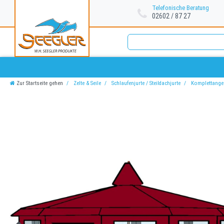
Telefonische Beratung
02602 / 87 27
Zur Startseite gehen
Zelte & Seile
Schlaufenjurte / Steildachjurte
Komplettangeb