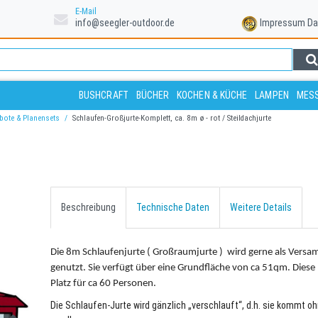
E-Mail
info@seegler-outdoor.de
Impressum
Da
BUSHCRAFT
BÜCHER
KOCHEN & KÜCHE
LAMPEN
MESS
ote & Planensets
Schlaufen-Großjurte-Komplett, ca. 8m ø - rot / Steildachjurte
Beschreibung
Technische Daten
Weitere Details
Die 8m Schlaufenjurte ( Großraumjurte ) wird gerne als Versa
genutzt. Sie verfügt über eine Grundfläche von ca 51qm. Diese 
Platz für ca 60 Personen.
Die Schlaufen-Jurte wird gänzlich „verschlauft“, d.h. sie kommt o