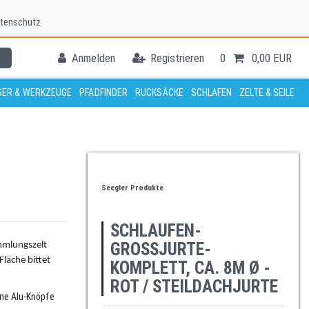
tenschutz
Anmelden
Registrieren
0
0,00 EUR
ER & WERKZEUGE
PFADFINDER
RUCKSÄCKE
SCHLAFEN
ZELTE & SEILE
Seegler Produkte
SCHLAUFEN-
GROSSJURTE-K
mmlungszelt
Fläche bittet
OMPLETT, CA. 8M Ø - R
OT / STEILDACHJURTE
hne Alu-Knöpfe