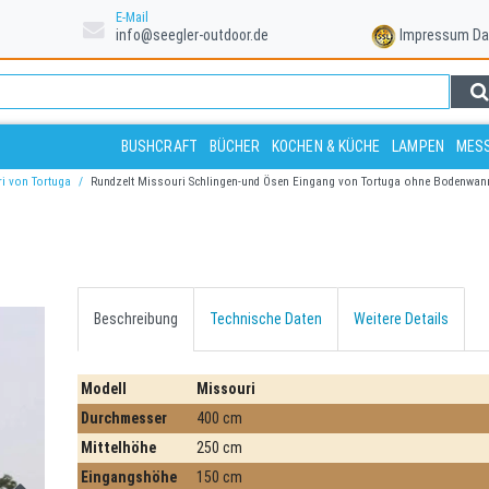
E-Mail
info@seegler-outdoor.de
Impressum
Da
BUSHCRAFT
BÜCHER
KOCHEN & KÜCHE
LAMPEN
MESS
i von Tortuga
Rundzelt Missouri Schlingen-und Ösen Eingang von Tortuga ohne Bodenwan
Beschreibung
Technische Daten
Weitere Details
Modell
Missouri
Durchmesser
400 cm
Mittelhöhe
250 cm
Eingangshöhe
150 cm