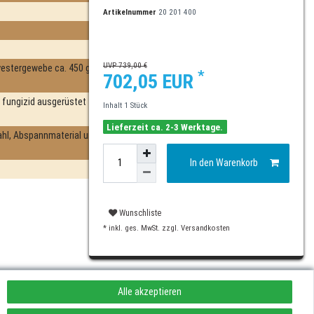
Artikelnummer
20 201 400
UVP 739,00 €
yestergewebe ca. 450 g/m2
*
702,05 EUR
fungizid ausgerüstet
Inhalt
1
Stück
Lieferzeit ca. 2-3 Werktage.
ahl, Abspannmaterial und
In den Warenkorb
Wunschliste
* inkl. ges. MwSt. zzgl.
Versandkosten
Alle akzeptieren