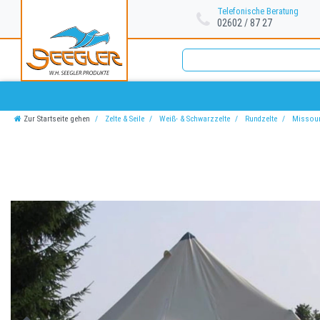
Telefonische Beratung
02602 / 87 27
Zur Startseite gehen
Zelte & Seile
Weiß- & Schwarzzelte
Rundzelte
Missour