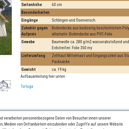
Seitenhöhe
60 cm
Besonderheiten
Eingänge
Schlingen-und Ösenversch.
Zubehör gegen
Bodendecke aus beidseitig beschichtetem Pol
Aufpreis
alternativ: Bodendecke aus PVC-Folie
Gewebe
Baumwolle ca. 280 g/m2 wasserabstoßend und 
Erdstreifen: Folie 350 my
Lieferumfang
Zelthaut Mittelmast und Eingangszirkel aus St
Packsäcke
Gewicht
ca. 19 kg
Aufbauanleitung hier unten :
Tortuga
nd verarbeiten personenbezogene Daten von Besucher:innen unserer
ren, Medien von Drittanbietern einzubinden oder Zugriffe auf unsere Website