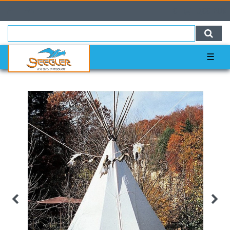
0
0,00 EUR
☰