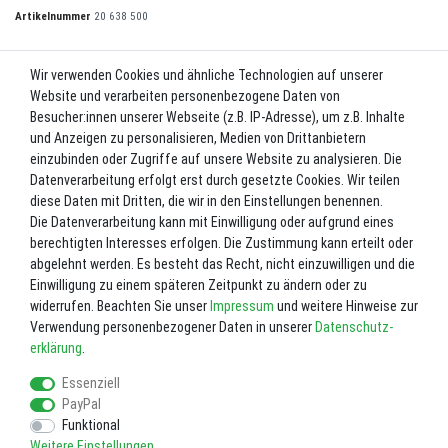
Artikelnummer
20 638 500
Wir verwenden Cookies und ähnliche Technologien auf unserer
UVP 1.092,00 €
Website und verarbeiten personenbezogene Daten von
*
1.037,40 EUR
Besucher:innen unserer Webseite (z.B. IP-Adresse), um z.B. Inhalte
und Anzeigen zu personalisieren, Medien von Drittanbietern
Inhalt
1
Stück
einzubinden oder Zugriffe auf unsere Website zu analysieren. Die
Datenverarbeitung erfolgt erst durch gesetzte Cookies. Wir teilen
Lieferzeit ca. 2-3 Werktage.
diese Daten mit Dritten, die wir in den Einstellungen benennen.
Die Datenverarbeitung kann mit Einwilligung oder aufgrund eines
In den Warenkorb
berechtigten Interesses erfolgen. Die Zustimmung kann erteilt oder
abgelehnt werden. Es besteht das Recht, nicht einzuwilligen und die
Einwilligung zu einem späteren Zeitpunkt zu ändern oder zu
Wunschliste
widerrufen. Beachten Sie unser
Impressum
und weitere Hinweise zur
Verwendung personenbezogener Daten in unserer
Daten­schutz­
* inkl. ges. MwSt. zzgl.
Versandkosten
erklärung
.
Essenziell
PayPal
Funktional
Weitere Einstellungen