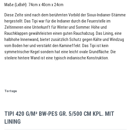
Maße (LxBxH): 74cm x 40cm x 24cm
Diese Zelte sind nach dem berühmten Vorbild der Sioux-Indianer-Stämme
hergestellt. Das Tipi war für die Indianer durch die Feuerstelle im
Zeltinneren eine Unterkunft für Winter und Sommer. Höhe und
Rauchklappen gewährleisten einen guten Rauchabzug. Das Lining, eine
halbhohe Innenwand, bietet zusätzlich Schutz gegen Kälte und Windzug
vom Boden her und verstärkt den Kamineffekt. Das Tipi ist kein
symmetrischer Kegel sondern hat eine leicht ovale Grundfläche. Die
steilere hintere Wand ist eine typisch indianische Konstruktion.
Tortuga
TIPI 420 G/M² BW-PES GR. 5/500 CM KPL. MIT
LINING