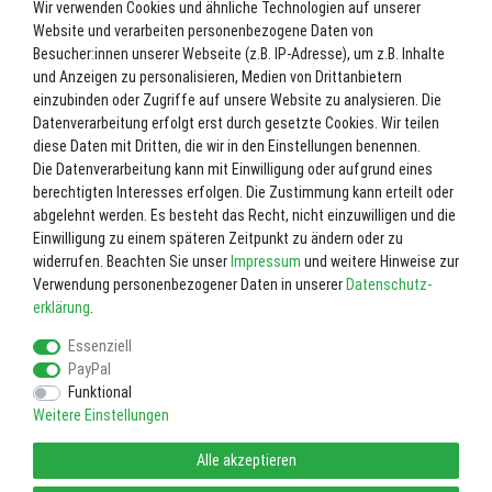
Wir verwenden Cookies und ähnliche Technologien auf unserer
UVP 4.282,00 €
Website und verarbeiten personenbezogene Daten von
*
4.067,90 EUR
Besucher:innen unserer Webseite (z.B. IP-Adresse), um z.B. Inhalte
und Anzeigen zu personalisieren, Medien von Drittanbietern
Inhalt
1
Stück
einzubinden oder Zugriffe auf unsere Website zu analysieren. Die
Datenverarbeitung erfolgt erst durch gesetzte Cookies. Wir teilen
Lieferzeit ca. 2-3 Werktage.
diese Daten mit Dritten, die wir in den Einstellungen benennen.
Die Datenverarbeitung kann mit Einwilligung oder aufgrund eines
In den Warenkorb
berechtigten Interesses erfolgen. Die Zustimmung kann erteilt oder
abgelehnt werden. Es besteht das Recht, nicht einzuwilligen und die
Einwilligung zu einem späteren Zeitpunkt zu ändern oder zu
Wunschliste
widerrufen. Beachten Sie unser
Impressum
und weitere Hinweise zur
Verwendung personenbezogener Daten in unserer
Daten­schutz­
* inkl. ges. MwSt. zzgl.
Versandkosten
erklärung
.
Essenziell
PayPal
Funktional
Weitere Einstellungen
Impressum
Daten­schutz­erklärung
AGB
Alle akzeptieren
Widerrufs­recht
Vertrag widerrufen