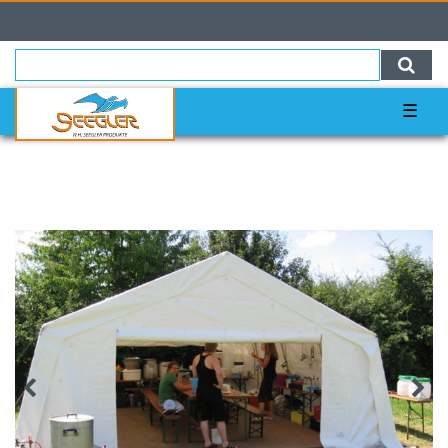
0
0,00 EUR
☰