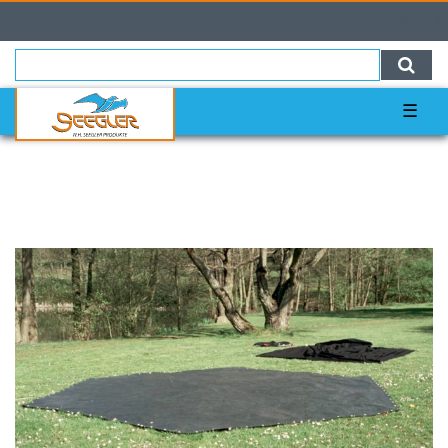
0
0,00 EUR
☰