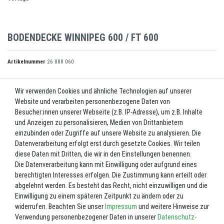
BODENDECKE WINNIPEG 600 / FT 600
Artikelnummer
26 080 060
Wir verwenden Cookies und ähnliche Technologien auf unserer
UVP 430,10 €
Website und verarbeiten personenbezogene Daten von
*
408,60 EUR
Besucher:innen unserer Webseite (z.B. IP-Adresse), um z.B. Inhalte
und Anzeigen zu personalisieren, Medien von Drittanbietern
Inhalt
1
Stück
einzubinden oder Zugriffe auf unsere Website zu analysieren. Die
Datenverarbeitung erfolgt erst durch gesetzte Cookies. Wir teilen
Lieferzeit ca. 2-3 Werktage.
diese Daten mit Dritten, die wir in den Einstellungen benennen.
Die Datenverarbeitung kann mit Einwilligung oder aufgrund eines
In den Warenkorb
berechtigten Interesses erfolgen. Die Zustimmung kann erteilt oder
abgelehnt werden. Es besteht das Recht, nicht einzuwilligen und die
Einwilligung zu einem späteren Zeitpunkt zu ändern oder zu
Wunschliste
widerrufen. Beachten Sie unser
Impressum
und weitere Hinweise zur
Verwendung personenbezogener Daten in unserer
Daten­schutz­
* inkl. ges. MwSt. zzgl.
Versandkosten