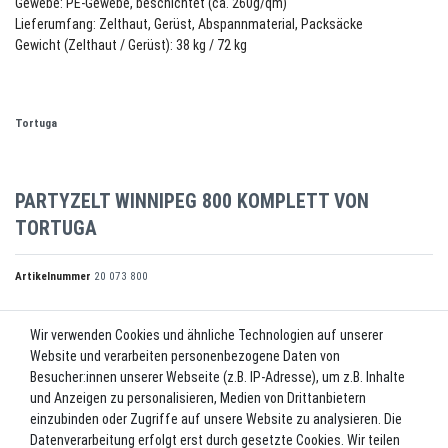
Gewebe: PE-Gewebe, beschichtet (ca. 260g/qm)
Lieferumfang: Zelthaut, Gerüst, Abspannmaterial, Packsäcke
Gewicht (Zelthaut / Gerüst): 38 kg / 72 kg
Tortuga
PARTYZELT WINNIPEG 800 KOMPLETT VON
TORTUGA
Artikelnummer
20 073 800
Wir verwenden Cookies und ähnliche Technologien auf unserer
UVP 2.664,00 €
Website und verarbeiten personenbezogene Daten von
*
2.504,16 EUR
Besucher:innen unserer Webseite (z.B. IP-Adresse), um z.B. Inhalte
und Anzeigen zu personalisieren, Medien von Drittanbietern
Inhalt
1
Stück
einzubinden oder Zugriffe auf unsere Website zu analysieren. Die
Datenverarbeitung erfolgt erst durch gesetzte Cookies. Wir teilen
Lieferzeit ca. 2-3 Werktage.