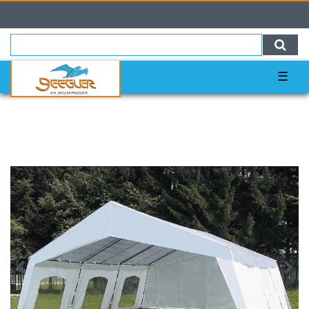
0
0,00 EUR
☰