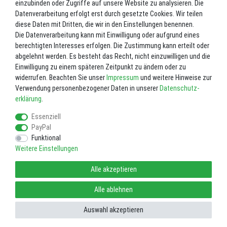
einzubinden oder Zugriffe auf unsere Website zu analysieren. Die
Datenverarbeitung erfolgt erst durch gesetzte Cookies. Wir teilen
Lieferzeit ca. 2-3 Werktage.
diese Daten mit Dritten, die wir in den Einstellungen benennen.
Die Datenverarbeitung kann mit Einwilligung oder aufgrund eines
In den Warenkorb
berechtigten Interesses erfolgen. Die Zustimmung kann erteilt oder
abgelehnt werden. Es besteht das Recht, nicht einzuwilligen und die
Einwilligung zu einem späteren Zeitpunkt zu ändern oder zu
Wunschliste
widerrufen. Beachten Sie unser
Impressum
und weitere Hinweise zur
Verwendung personenbezogener Daten in unserer
Daten­schutz­
* inkl. ges. MwSt. zzgl.
Versandkosten
erklärung
.
Essenziell
PayPal
Funktional
Weitere Einstellungen
Impressum
Daten­schutz­erklärung
AGB
Alle akzeptieren
Widerrufs­recht
Vertrag widerrufen
Alle ablehnen
Auswahl akzeptieren