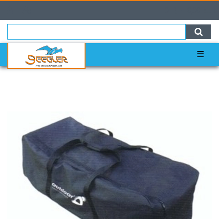
0
0,00 EUR
☰